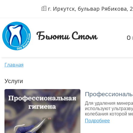
г. Иркутск, бульвар Рябикова, 21
Бьюти Стом
О 
Главная
Услуги
Профессиональн
Для удаления минера
используют ультразв
колебания которой м
Подробнее