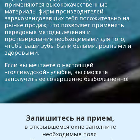
применяются высококачественные
материалы фирм производителей,
зарекомендовавших себя положительно на
рынке продаж, что позволяет применять
передовые методы лечения и
протезирования необходимыми для того,
чтобы ваши зубы были белыми, ровными и
здоровыми.
Если вы мечтаете о настоящей
«голливудской» улыбке, вы сможете
заполучить её совершенно безболезненно!
Запишитесь на прием,
в открывшемся окне заполните
необходимые поля.